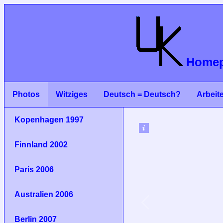
Homep
Photos
Witziges
Deutsch = Deutsch?
Arbeit
Kopenhagen 1997
Finnland 2002
Paris 2006
Australien 2006
Berlin 2007