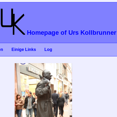
Homepage of Urs Kollbrunner
en
Einige Links
Log